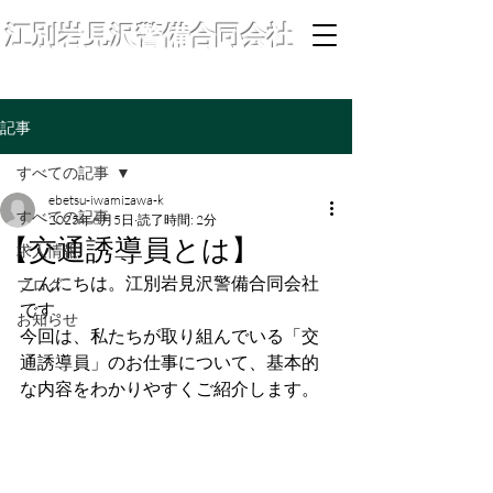
江別岩見沢警備合同会社
記事
すべての記事
ebetsu-iwamizawa-k
すべての記事
2025年6月5日
読了時間: 2分
【交通誘導員とは】
求人情報
こんにちは。江別岩見沢警備合同会社
ブログ
です。
お知らせ
今回は、私たちが取り組んでいる「交
通誘導員」のお仕事について、基本的
な内容をわかりやすくご紹介します。