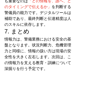
も重要なのは
「どの情報を、誰へ、ど
のタイミングで伝えるか」
を判断する
警備員の能力です。デジタルツールは
補助であり、最終判断と伝達精度は人
のスキルに依存します。
7. まとめ
情報力は、警備業務における安全の基
盤となります。状況判断力、危機管理
力と同様に、情報の扱い方は現場の安
全性を大きく左右します。次回は、こ
の情報力を支える教育・訓練について
深掘りを行う予定です。
安全管理
警備業務
危機管理
地域連携
初動対応
情報伝達
現場運用
記録管理
引継ぎ
情報収集
ブログ