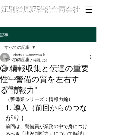
江別岩見沢警備合同会社
記事
すべての記事
ebetsu-iwamizawa-k
すべての記事
2月3日
読了時間: 2分
② 情報収集と伝達の重要
求人情報
性―警備の質を左右す
ブログ
お知らせ
る“情報力”
（警備業シリーズ：情報力編）
1. 導入（前回からのつな
がり）
前回は、警備員が業務の中で身につけ
るべき「状況判断力」について解説し