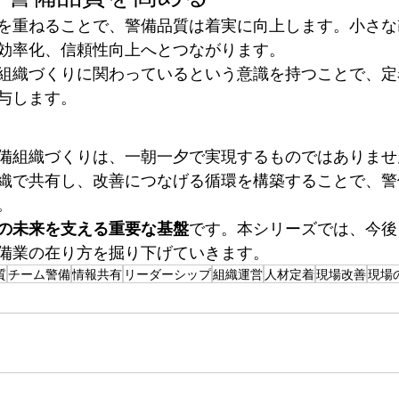
を重ねることで、警備品質は着実に向上します。小さな
効率化、信頼性向上へとつながります。
組織づくりに関わっているという意識を持つことで、定
与します。
備組織づくりは、一朝一夕で実現するものではありませ
織で共有し、改善につなげる循環を構築することで、警
。
の未来を支える重要な基盤
です。本シリーズでは、今後
備業の在り方を掘り下げていきます。
質
チーム警備
情報共有
リーダーシップ
組織運営
人材定着
現場改善
現場