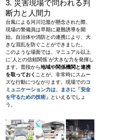
3. 災害現場で問われる判
断力と人間力
台風による河川氾濫が懸念された際、
現場の警備員は早期に避難誘導を開
始。自治体や消防との連携により、大
きな混乱を防ぐことができました。
このような場面では、マニュアル以上
に“人との信頼関係”が大きな力を発揮し
ます。普段から
地域や関係機関と連携
を取っておく
ことが、非常時にスムー
ズな行動につながります。現場での
コ
ミュニケーション力は、まさに「安全
を守るための技術」
といえるでしょ
う。