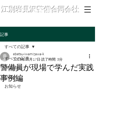
江別岩見沢警備合同会社
記事
すべての記事
ebetsu-iwamizawa-k
すべての記事
2025年11月17日
読了時間: 3分
警備員が現場で学んだ実践
求人情報
事例編
ブログ
お知らせ