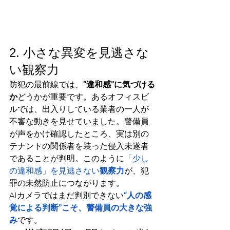
2. 小さな異変を見逃さな
い観察力
防犯の最前線では、
“違和感”に気づける
か
どうかが重要です。あるオフィスビ
ルでは、出入りしている業者の一人が
不審な動きを見せていました。警備員
が声をかけ確認したところ、実は別の
テナントの関係者を装った侵入未遂者
であることが判明。このように
「少し
の違和感」を見逃さない
観察力
が、犯
罪の未然防止につながります。
AIカメラではまだ判別できない
“人の感
覚による判断”こそ、警備員の大きな強
み
です。