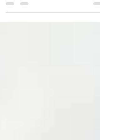
担っています。 「研修ってどんなことをする
の？」「本当に現場で役に立つの？」 今回は、警
備業における新人教育の重要性と、その内容につ
いてわかりやすく解説します。 ■ ① なぜ新人教育
が重要なのか 警備の仕事は、 人や施設の安全を守
る責任ある仕事 です。そのため、現場での判断や
行動が非常に重要になります。 新人教育が重要な
理由は以下の通りです。 基本的なルールや法律を
理解するため 正しい業務手順を身につけるため ト
ラブル時の対応力を養うため 現場での不安を減ら
すため しっかりとした研修を受けることで、 未経
験でも安心して現場に立つことができる ようにな
ります。 ■ ② 研修で学ぶ主な内容 警備業では、法
律に基づいた研修が実施されます。主な内容は以
下の通りです。 警備業法などの基礎知識 基本動作
（敬礼・立ち位置・誘導方法） 報告・連絡・相談
の重要性 緊急時の対応（事故・トラブル） 現場ご
との業務内容 これらを座学と実技の両方で学ぶこ
とで、実践力を高めていきます。